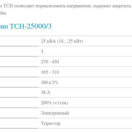
н ТСН позволяет нормализовать напряжение, надежно защитить
жбы.
бин ТСН-25000/3
25 кВA (18…25 кВт)
3
270 - 450
165 - 310
380 ± 2%
38 А
200% (<1 сек)
Электронный
Тиристор