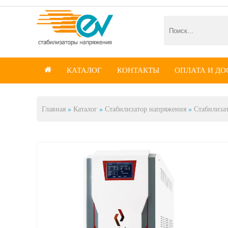
КАТАЛОГ
КОНТАКТЫ
ОПЛАТА И ДО

Главная
»
Каталог
»
Стабилизатор напряжения
»
Стабилиза
Вы здесь