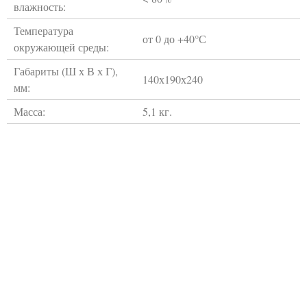
влажность:
Температура
от 0 до +40°С
окружающей среды:
Габариты (Ш х В х Г),
140х190х240
мм:
Масса:
5,1 кг.