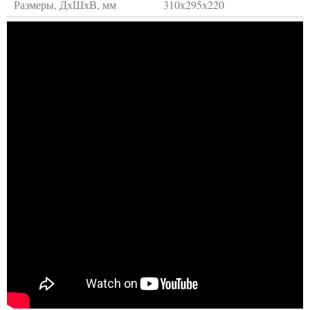
Размеры, ДхШхВ, мм
310х295х220