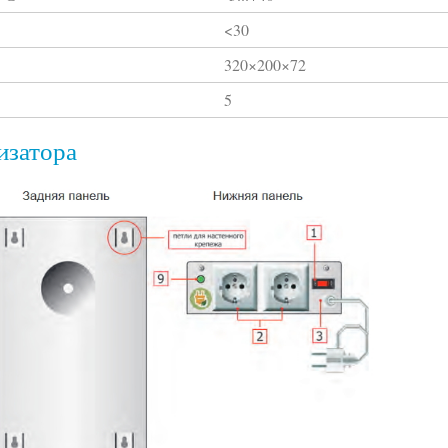
<30
320×200×72
5
изатора