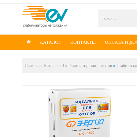
КАТАЛОГ
КОНТАКТЫ
ОПЛАТА И ДО

Главная
»
Каталог
»
Стабилизатор напряжения
»
Стабилиза
Вы здесь