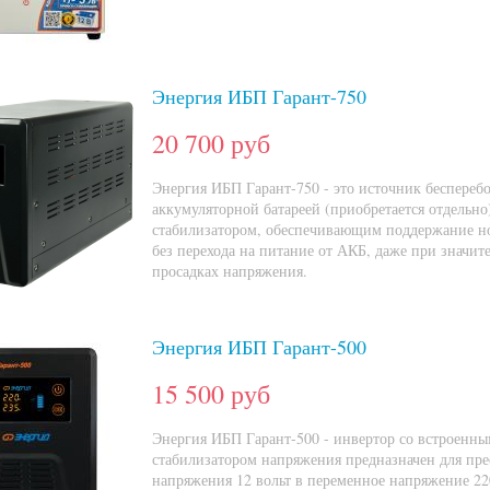
Энергия ИБП Гарант-750
20 700 руб
Энергия ИБП Гарант-750 - это источник беспереб
аккумуляторной батареей (приобретается отдельно
стабилизатором, обеспечивающим поддержание н
без перехода на питание от АКБ, даже при значит
просадках напряжения.
Энергия ИБП Гарант-500
15 500 руб
Энергия ИБП Гарант-500 - инвертор со встроенн
стабилизатором напряжения предназначен для пре
напряжения 12 вольт в переменное напряжение 22