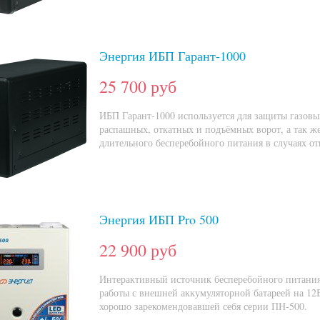
Энергия ИБП Гарант-1000
25 700 руб
ИБП Гарант-1000 используется для защиты газовы
распашных, откатных и подъёмных ворот, а так же
длительного бесперебойного питания в случаях от
Энергия ИБП Pro 500
22 900 руб
Интерактивный источник бесперебойного питания
работы с внешней аккумуляторной батареей на 12
хорошо зарекомендовавшей себя серии ПН-500.