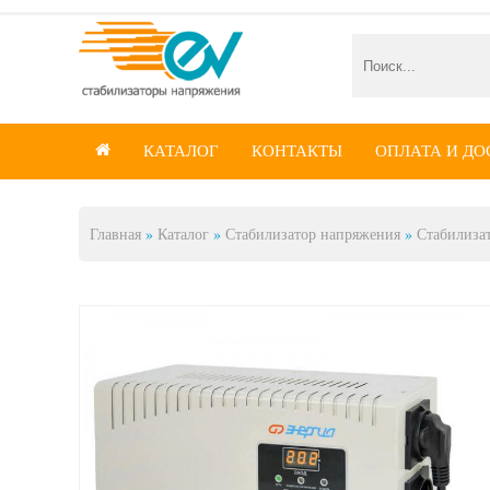
КАТАЛОГ
КОНТАКТЫ
ОПЛАТА И ДО

Главная
»
Каталог
»
Стабилизатор напряжения
»
Стабилиза
Вы здесь