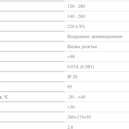
120 - 280
140 - 260
220 ± 8%
Воздушное, конвекционное
Вилка, розетка
>98
0.03А (6.5Вт)
IP 20
95
, °С
-20…+40
<30
260×174×93
2.8