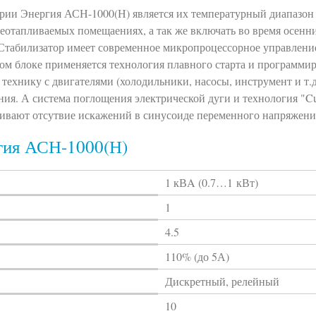
рии Энергия АСН-1000(Н) является их температурный диапазон 
 неотапливаемых помещаениях, а так же включать во время осенн
. Стабилизатор имеет современное микропроцессорное управлен
ом блоке применяется технология плавного старта и программи
технику с двигателями (холодильники, насосы, инструмент и т.д
ия. А система поглощения электрической дуги и технология "Cur
печивают отсутвие искажений в синусоиде переменного напряжени
гия АСН-1000(Н)
1 кВA (0.7…1 кВт)
1
4.5
110% (до 5А)
Дискретный, релейный
10